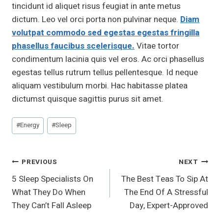
tincidunt id aliquet risus feugiat in ante metus
dictum. Leo vel orci porta non pulvinar neque.
Diam
volutpat commodo sed egestas egestas fringilla
phasellus faucibus scelerisque.
Vitae tortor
condimentum lacinia quis vel eros. Ac orci phasellus
egestas tellus rutrum tellus pellentesque. Id neque
aliquam vestibulum morbi. Hac habitasse platea
dictumst quisque sagittis purus sit amet.
Post
#
Energy
#
Sleep
Tags:
Post
PREVIOUS
NEXT
5 Sleep Specialists On
The Best Teas To Sip At
Navigation
What They Do When
The End Of A Stressful
They Can’t Fall Asleep
Day, Expert-Approved