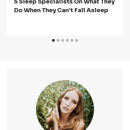
5 Sleep Specialists On What They
Do When They Can’t Fall Asleep