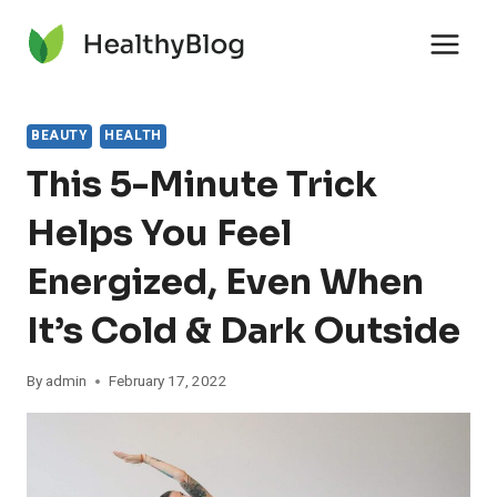
Skip
to
content
BEAUTY
HEALTH
This 5-Minute Trick
Helps You Feel
Energized, Even When
It’s Cold & Dark Outside
By
admin
February 17, 2022